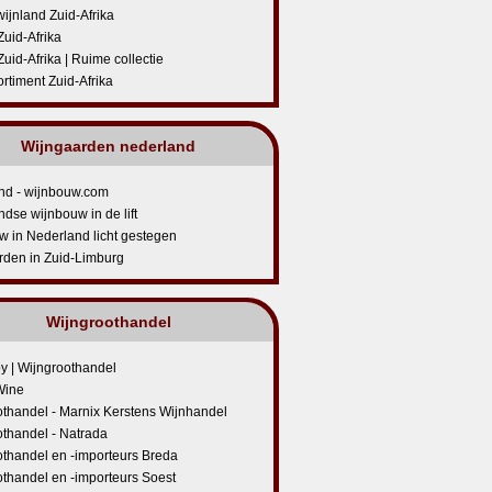
ijnland Zuid-Afrika
Zuid-Afrika
Zuid-Afrika | Ruime collectie
rtiment Zuid-Afrika
Wijngaarden nederland
nd - wijnbouw.com
dse wijnbouw in de lift
 in Nederland licht gestegen
rden in Zuid-Limburg
Wijngroothandel
by | Wijngroothandel
Wine
thandel - Marnix Kerstens Wijnhandel
thandel - Natrada
othandel en -importeurs Breda
thandel en -importeurs Soest