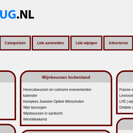
Categorieën
Link aanmelden
Link wijzigen
Adverteren
Wijnbeurzen buitenland
Horecabeurzen en culinaire evenementen
Franse 
kalender
Lesroos
Kempkes Juwelier Optiek Winschoten
LFE | wi
Wijn bezorgen
Ontdek a
Wijnbeurzen in aantocht
WineWeekend