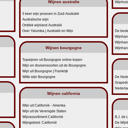
Wijnen australie
Wijnhui
5 keer wijn proeven in Zuid-Australië
Australische wijn
Ontdek wijnland Australië
Over Yalumba | Australië en Wijn
De beste
Wijnhan
Wijnhan
Wijnen bourgogne
Wijnhand
Topwijnen uit Bourgogne online kopen
Wijn en druivensoorten uit de Bourgogne
Wijn uit Bourgogne | Frankrijk
Witte wijn Bourgogne
De Nede
Grapedist
Nederla
Wijnen california
Wijn uit Californië - Amerika
Wijn uit de Verenigde Staten
Wijnassortiment Californië
B.J. de 
Wijngebied: Californië
De Wijn