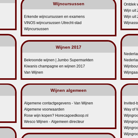
Wijncursussen
Ontdek w
Wijn uit 
Erkende wijncursussen en examens
Wijn uit 
VINOS wijncursussen Utrecht-stad
Wijnasso
Wijncursussen
Wijnen 2017
Nederla
Bekroonde wijnen | Jumbo Supermarkten
Nederlan
Kiwanis champagne en wijnen 2017
Wijnbouw
Van Wijnen
Wijngaa
Wijnen algemeen
Algemene contactgegevens - Van Wijnen
Invited-
Algemene voorwaarden
Way of 
Rose wijn kopen? Horecagoedkoop.nl
Wijngroo
Wesco Wijnen - Algemeen directeur
Wijngroo
Wijngro
Wijngroo